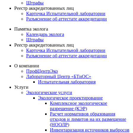
Штрафы
Реестр аккредитованных лиц
Карточка Испытательной лаборатории
Разъяснение об аттестате аккредитации
Памятка эколога
Календарь эколога
Штрафы
Реестр аккредитованных лиц
Карточка Испытательной лаборатории
Разъяснение об аттестате аккредитации
О компании
ПрофЦентрЭко
Лабораторный Центр «БТиОС»
Испытательная лаборатория
Услуги
Экологические услуги
Экологическое проектирование
Комплексное экологическое
разрешение (КЭР)
Расчет нормативов образования
отходов и лимитов на их размещение
(НООЛР)
Инвентаризация источников выбросов