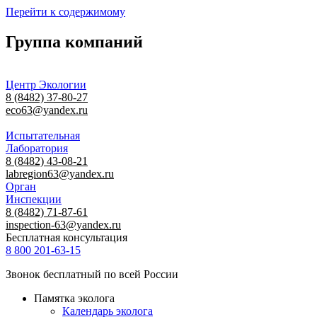
Перейти к содержимому
Группа компаний
Центр Экологии
8 (8482) 37-80-27
eco63@yandex.ru
Испытательная
Лаборатория
8 (8482) 43-08-21
labregion63@yandex.ru
Орган
Инспекции
8 (8482) 71-87-61
inspection-63@yandex.ru
Бесплатная консультация
8 800 201-63-15
Звонок бесплатный по всей России
Памятка эколога
Календарь эколога