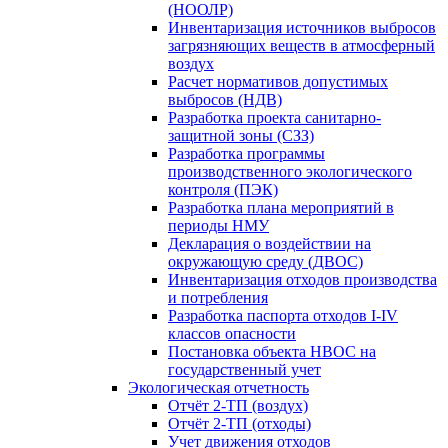
(НООЛР)
Инвентаризация источников выбросов
загрязняющих веществ в атмосферный
воздух
Расчет нормативов допустимых
выбросов (НДВ)
Разработка проекта санитарно-
защитной зоны (СЗЗ)
Разработка программы
производственного экологического
контроля (ПЭК)
Разработка плана мероприятий в
периоды НМУ
Декларация о воздействии на
окружающую среду (ДВОС)
Инвентаризация отходов производства
и потребления
Разработка паспорта отходов I-IV
классов опасности
Постановка объекта НВОС на
государственный учет
Экологическая отчетность
Отчёт 2-ТП (воздух)
Отчёт 2-ТП (отходы)
Учет движения отходов