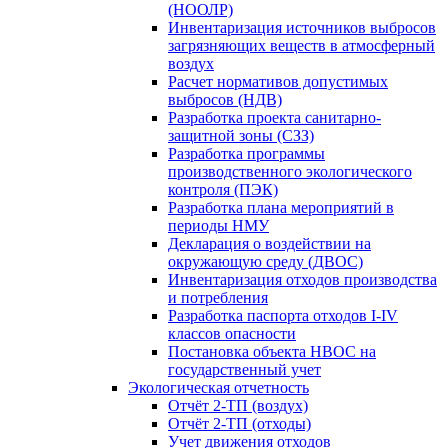
(НООЛР)
Инвентаризация источников выбросов
загрязняющих веществ в атмосферный
воздух
Расчет нормативов допустимых
выбросов (НДВ)
Разработка проекта санитарно-
защитной зоны (СЗЗ)
Разработка программы
производственного экологического
контроля (ПЭК)
Разработка плана мероприятий в
периоды НМУ
Декларация о воздействии на
окружающую среду (ДВОС)
Инвентаризация отходов производства
и потребления
Разработка паспорта отходов I-IV
классов опасности
Постановка объекта НВОС на
государственный учет
Экологическая отчетность
Отчёт 2-ТП (воздух)
Отчёт 2-ТП (отходы)
Учет движения отходов