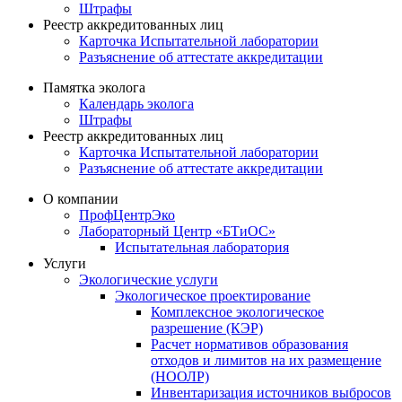
Штрафы
Реестр аккредитованных лиц
Карточка Испытательной лаборатории
Разъяснение об аттестате аккредитации
Памятка эколога
Календарь эколога
Штрафы
Реестр аккредитованных лиц
Карточка Испытательной лаборатории
Разъяснение об аттестате аккредитации
О компании
ПрофЦентрЭко
Лабораторный Центр «БТиОС»
Испытательная лаборатория
Услуги
Экологические услуги
Экологическое проектирование
Комплексное экологическое
разрешение (КЭР)
Расчет нормативов образования
отходов и лимитов на их размещение
(НООЛР)
Инвентаризация источников выбросов