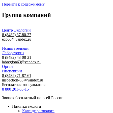
Перейти к содержимому
Группа компаний
Центр Экологии
8 (8482) 37-80-27
eco63@yandex.ru
Испытательная
Лаборатория
8 (8482) 43-08-21
labregion63@yandex.ru
Орган
Инспекции
8 (8482) 71-87-61
inspection-63@yandex.ru
Бесплатная консультация
8 800 201-63-15
Звонок бесплатный по всей России
Памятка эколога
Календарь эколога