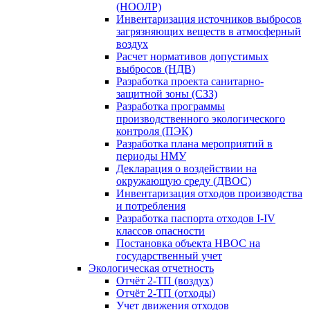
(НООЛР)
Инвентаризация источников выбросов
загрязняющих веществ в атмосферный
воздух
Расчет нормативов допустимых
выбросов (НДВ)
Разработка проекта санитарно-
защитной зоны (СЗЗ)
Разработка программы
производственного экологического
контроля (ПЭК)
Разработка плана мероприятий в
периоды НМУ
Декларация о воздействии на
окружающую среду (ДВОС)
Инвентаризация отходов производства
и потребления
Разработка паспорта отходов I-IV
классов опасности
Постановка объекта НВОС на
государственный учет
Экологическая отчетность
Отчёт 2-ТП (воздух)
Отчёт 2-ТП (отходы)
Учет движения отходов