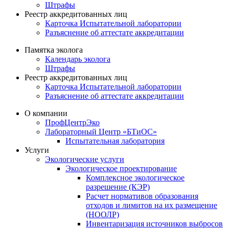
Штрафы
Реестр аккредитованных лиц
Карточка Испытательной лаборатории
Разъяснение об аттестате аккредитации
Памятка эколога
Календарь эколога
Штрафы
Реестр аккредитованных лиц
Карточка Испытательной лаборатории
Разъяснение об аттестате аккредитации
О компании
ПрофЦентрЭко
Лабораторный Центр «БТиОС»
Испытательная лаборатория
Услуги
Экологические услуги
Экологическое проектирование
Комплексное экологическое
разрешение (КЭР)
Расчет нормативов образования
отходов и лимитов на их размещение
(НООЛР)
Инвентаризация источников выбросов