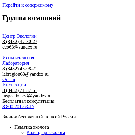
Перейти к содержимому
Группа компаний
Центр Экологии
8 (8482) 37-80-27
eco63@yandex.ru
Испытательная
Лаборатория
8 (8482) 43-08-21
labregion63@yandex.ru
Орган
Инспекции
8 (8482) 71-87-61
inspection-63@yandex.ru
Бесплатная консультация
8 800 201-63-15
Звонок бесплатный по всей России
Памятка эколога
Календарь эколога