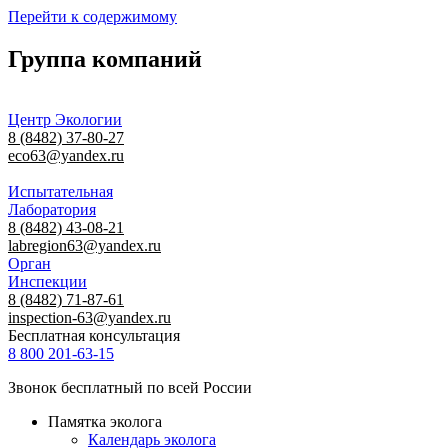
Перейти к содержимому
Группа компаний
Центр Экологии
8 (8482) 37-80-27
eco63@yandex.ru
Испытательная
Лаборатория
8 (8482) 43-08-21
labregion63@yandex.ru
Орган
Инспекции
8 (8482) 71-87-61
inspection-63@yandex.ru
Бесплатная консультация
8 800 201-63-15
Звонок бесплатный по всей России
Памятка эколога
Календарь эколога