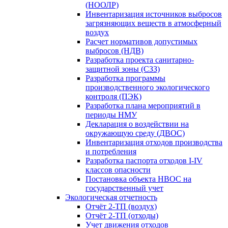
(НООЛР)
Инвентаризация источников выбросов
загрязняющих веществ в атмосферный
воздух
Расчет нормативов допустимых
выбросов (НДВ)
Разработка проекта санитарно-
защитной зоны (СЗЗ)
Разработка программы
производственного экологического
контроля (ПЭК)
Разработка плана мероприятий в
периоды НМУ
Декларация о воздействии на
окружающую среду (ДВОС)
Инвентаризация отходов производства
и потребления
Разработка паспорта отходов I-IV
классов опасности
Постановка объекта НВОС на
государственный учет
Экологическая отчетность
Отчёт 2-ТП (воздух)
Отчёт 2-ТП (отходы)
Учет движения отходов