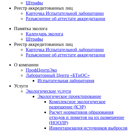
Штрафы
Реестр аккредитованных лиц
Карточка Испытательной лаборатории
Разъяснение об аттестате аккредитации
Памятка эколога
Календарь эколога
Штрафы
Реестр аккредитованных лиц
Карточка Испытательной лаборатории
Разъяснение об аттестате аккредитации
О компании
ПрофЦентрЭко
Лабораторный Центр «БТиОС»
Испытательная лаборатория
Услуги
Экологические услуги
Экологическое проектирование
Комплексное экологическое
разрешение (КЭР)
Расчет нормативов образования
отходов и лимитов на их размещение
(НООЛР)
Инвентаризация источников выбросов